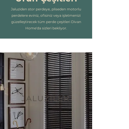
Jaluziden stor perdeye, pliseden motorlu
perdelere eviniz, ofisiniz veya işletmenizi
güzelleştirecek tüm perde çeşitleri Divan
Home'da sizleri bekliyor.
JALUZİLER