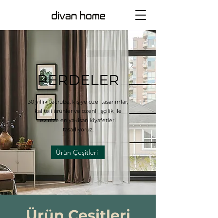
PERDELER
30 yıllık tecrübe, kişiye özel tasarımlar,
kaliteli ürünler ve özenli işçilik ile
evinize en yakisan kiyafetleri
tasarliyoruz.
Ürün Çeşitleri
Ürün Çeşitleri